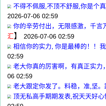
不得不佩服,不顶不舒服,你是个真正
2026-07-06 02:59
你的辛劳付出，无限感激，千言
】
汇
2026-07-06 02:59
相信你的实力, 你是最棒的！！
02:59
老大你真的厉害啊，有真正实力
06 02:59
老大跟定你发了。料稳，准,坚。
顶无私高手期期发表,祝天天好心