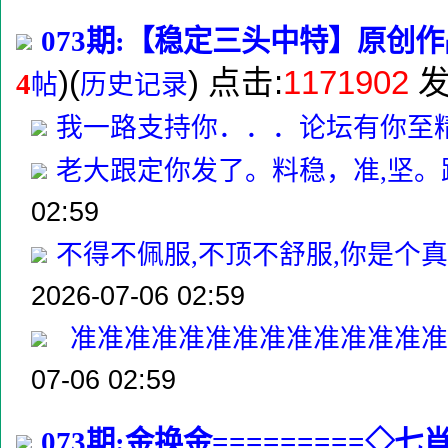
073期:【稳定三头中特】原创
)(
) 点击:
1171902
发
4
帖
历史记录
我一路支持你．．．论坛有你至
老大跟定你发了。料稳，准,坚。
02:59
不得不佩服,不顶不舒服,你是个真正
2026-07-06 02:59
准准准准准准准准准准准准准准
07-06 02:59
073期:金换金=========◇