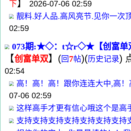
】
下
2026-07-06 02:59
靓料.好人品.高风亮节.见你一次
02:59
073期:★◇：t☆r◇★【创富
【
】
(
)(
) 
创富单双
7
回
帖
历史记录
02:54
高！高！高！跟你连连大中,高
07-06 02:59
这样高手才更有信心哦这个是高
支持支持支持支持支持支持支持