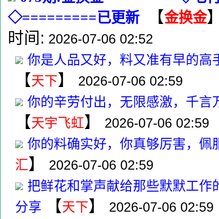
【
金换金
◇=========已更新
时间:
2026-07-06 02:52
你是人品又好，料又准有早的高
【
】
天下
2026-07-06 02:59
你的辛劳付出，无限感激，千言
【
】
天宇飞虹
2026-07-06 02:59
你的料确实好，你真够厉害，佩
】
汇
2026-07-06 02:59
把鲜花和掌声献给那些默默工作
【
】
分享
天下
2026-07-06 02:59