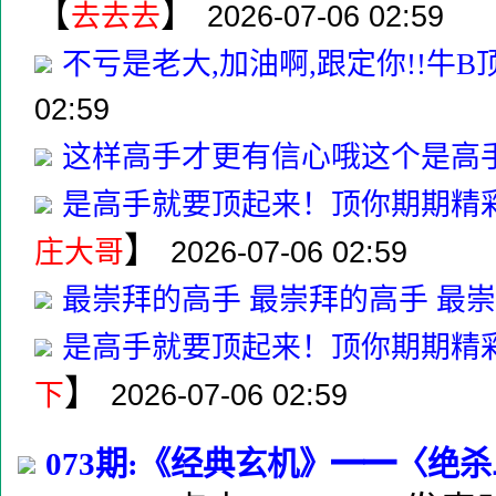
【
】
去去去
2026-07-06 02:59
不亏是老大,加油啊,跟定你!!牛
02:59
这样高手才更有信心哦这个是高
是高手就要顶起来！顶你期期精
】
庄大哥
2026-07-06 02:59
最崇拜的高手 最崇拜的高手 最
是高手就要顶起来！顶你期期精
】
下
2026-07-06 02:59
073期:《经典玄机》━━〈绝