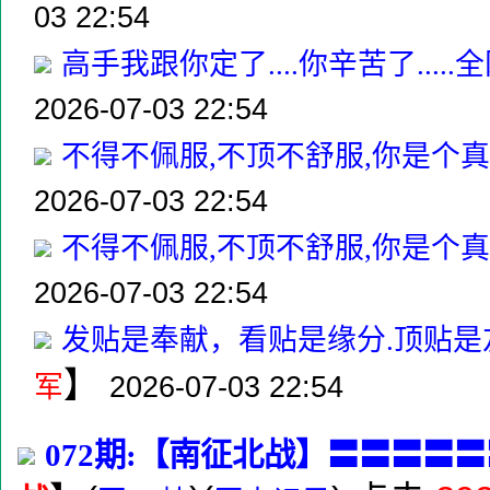
03 22:54
高手我跟你定了....你辛苦了....
2026-07-03 22:54
不得不佩服,不顶不舒服,你是个真正
2026-07-03 22:54
不得不佩服,不顶不舒服,你是个真正
2026-07-03 22:54
发贴是奉献，看贴是缘分.顶贴是
】
军
2026-07-03 22:54
072期:【南征北战】〓〓〓〓