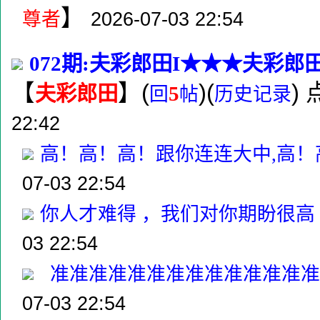
】
尊者
2026-07-03 22:54
072期:夫彩郎田I★★★夫彩
【
】
(
)(
) 
夫彩郎田
5
回
帖
历史记录
22:42
高！高！高！跟你连连大中,高
07-03 22:54
你人才难得 ，我们对你期盼很高
03 22:54
准准准准准准准准准准准准准准
07-03 22:54