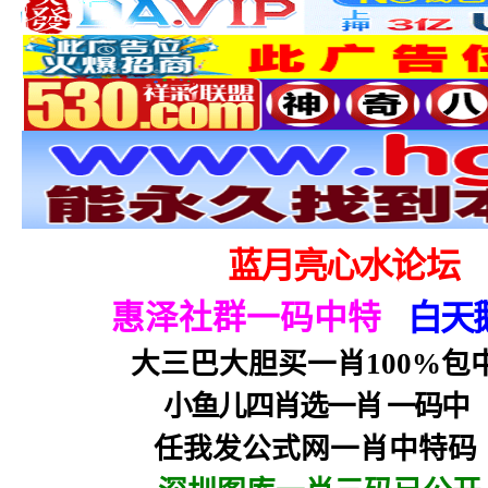
蓝月亮心水
论坛
白天
惠泽社群一码中特
大三巴大胆买一肖100%包
小
鱼儿四肖选一肖 一码中
任我发公式网一肖中特
码