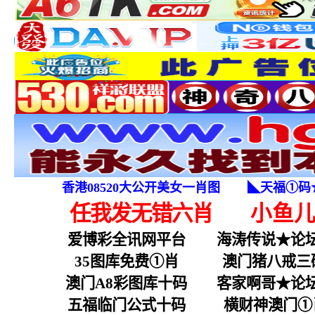
香港08520大公开美女一肖图
◣天福①码★
任我发无错六肖
小
鱼
爱博彩全讯网平台
海涛传说★论
35图库免费①肖
澳门猪八戒三
澳门A8彩图库十码
客家啊哥★论
五福临门公式十码
横财神澳门①