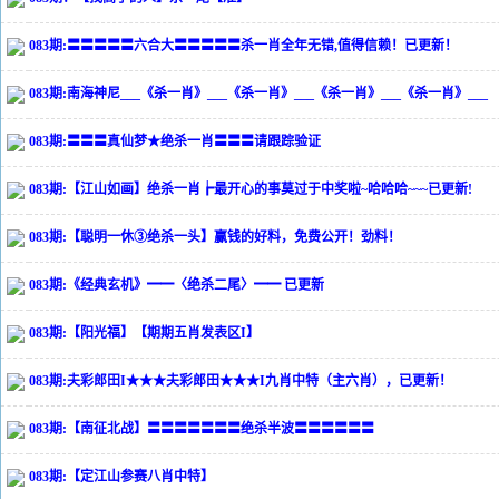
083期:〓〓〓〓〓六合大〓〓〓〓〓杀一肖全年无错,值得信赖！已更新！
083期:南海神尼___《杀一肖》___《杀一肖》___《杀一肖》___《杀一肖》___
083期:〓〓〓真仙梦★绝杀一肖〓〓〓请跟踪验证
083期:【江山如画】绝杀一肖┢最开心的事莫过于中奖啦~哈哈哈~~~已更新!
083期:【聪明一休③绝杀一头】赢钱的好料，免费公开！劲料！
083期:《经典玄机》━━〈绝杀二尾〉━━ 已更新
083期:【阳光福】【期期五肖发表区I】
083期:夫彩郎田I★★★夫彩郎田★★★I九肖中特（主六肖），已更新！
083期:【南征北战】〓〓〓〓〓〓〓绝杀半波〓〓〓〓〓〓
083期:【定江山参赛八肖中特】