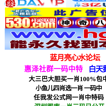
蓝月亮心水
论坛
白天
惠泽社群一码中特
大三巴大胆买一肖100%包
小
鱼儿四肖选一肖 一码中
任我发公式网一肖中特
码