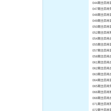
044期主四肖
047期主四肖
048期主四肖
049期主四肖
050期主四肖
052期主四肖
054期主四肖
055期主四肖
057期主四肖
058期主四肖
061期主四肖
062期主四肖
063期主四肖
064期主四肖
065期主四肖
066期主四肖
068期主四肖
071期主四肖
072期主四肖