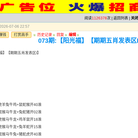
阅读
1126378
次 |
返回列表
|
关
026-07-06 22:57
赚钱
打赏高手
u
历史记录
u
回复
u
编辑
u
073期:【阳光福】【期期五肖发表区
光福】【期期五肖发表区I】
虎羊兔牛鸡+鼠蛇猴开40准
鼠猴马牛龙+兔蛇猪开02准
虎猴马牛龙+鸡羊鼠开18准
虎猴马牛龙+兔羊蛇开15准
鼠猴马牛兔+猪蛇虎开40准