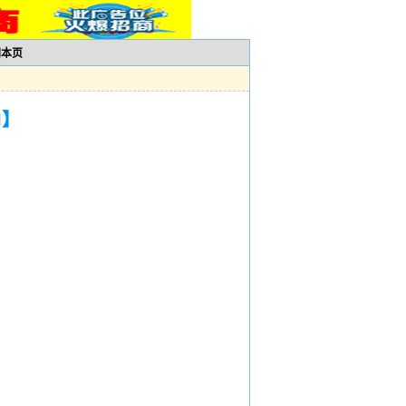
闭本页
I】