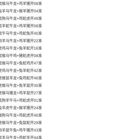
鼠猴马牛龙+鸡羊猪开08准
兔羊马牛龙+猴羊猪开04准
鼠狗马牛龙+鸡蛇虎开49准
鼠羊蛇牛龙+鸡羊猪开08准
鼠牛马牛龙+鸡蛇兔开40准
狗羊马牛龙+鸡羊猪开22准
虎鸡马牛龙+兔羊蛇开16准
鼠猴马牛鸡+猪蛇虎开08准
鼠猴马牛龙+兔蛇鸡开47准
虎鸡马牛龙+兔羊蛇开42准
虎猴鼠羊龙+兔鸡蛇开46准
虎猴马牛龙+兔羊鼠开30准
虎猴马猪龙+鸡羊鼠开27准
鼠狗羊牛马+鸡蛇虎开01准
兔羊虎牛龙+猴羊猪开24准
猴狗马牛龙+鸡蛇虎开46准
虎猴马牛龙+兔鼠蛇开29准
狗羊鼠牛兔+鸡牛猪开43准
鼠羊马牛龙+鸡蛇羊开44准