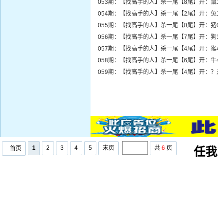
053期：【找高手的人】杀一尾【8尾】开：鼠
054期：【找高手的人】杀一尾【2尾】开：兔
055期：【找高手的人】杀一尾【0尾】开：猪
056期：【找高手的人】杀一尾【7尾】开：狗
057期：【找高手的人】杀一尾【4尾】开：猴
058期：【找高手的人】杀一尾【6尾】开：牛
059期：【找高手的人】杀一尾【4尾】开：？
1
2
3
4
5
末页
共
6
页
首页
任我