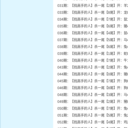
031期：【找高手的人】杀一尾【2尾】开：羊
033期：【找高手的人】杀一尾【8尾】开：龙
034期：【找高手的人】杀一尾【7尾】开：鼠
035期：【找高手的人】杀一尾【6尾】开：猪
036期：【找高手的人】杀一尾【4尾】开：鼠
037期：【找高手的人】杀一尾【5尾】开：马
038期：【找高手的人】杀一尾【6尾】开：兔
039期：【找高手的人】杀一尾【1尾】开：蛇
040期：【找高手的人】杀一尾【7尾】开：牛
043期：【找高手的人】杀一尾【2尾】开：兔
044期：【找高手的人】杀一尾【0尾】开：猪
045期：【找高手的人】杀一尾【7尾】开：狗
046期：【找高手的人】杀一尾【8尾】开：狗
048期：【找高手的人】杀一尾【3尾】开：马
049期：【找高手的人】杀一尾【2尾】开：猪
050期：【找高手的人】杀一尾【7尾】开：兔
051期：【找高手的人】杀一尾【5尾】开：兔
052期：【找高手的人】杀一尾【4尾】开：鸡