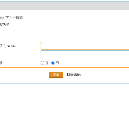
有如下几个原因:
索功能
户名
Email
录
是
否
找回密码