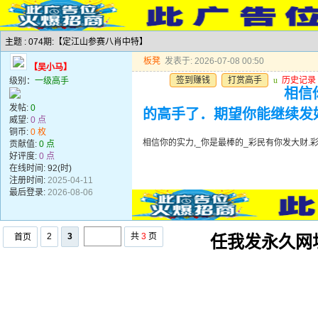
主题 : 074期:【定江山参赛八肖中特】
板凳
发表于: 2026-07-08 00:50
【吴小马】
签到赚钱
打赏高手
u
历史记录
级别：
一级高手
相信
发帖:
0
的高手了．期望你能继续发
威望:
0 点
铜币:
0 枚
相信你的实力,_你是最棒的_彩民有你发大财
贡献值:
0 点
好评度:
0 点
在线时间: 92(时)
注册时间:
2025-04-11
最后登录:
2026-08-06
2
3
共
3
页
首页
任我发永久网