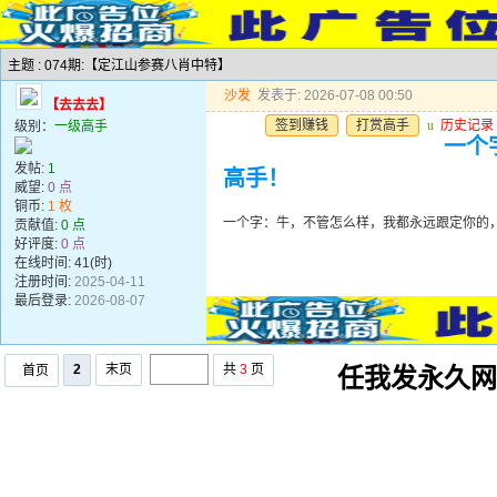
主题 : 074期:【定江山参赛八肖中特】
沙发
发表于: 2026-07-08 00:50
【去去去】
签到赚钱
打赏高手
u
历史记录
级别：
一级高手
一个
发帖:
1
高手！
威望:
0 点
铜币:
1 枚
一个字：牛，不管怎么样，我都永远跟定你的
贡献值:
0 点
好评度:
0 点
在线时间: 41(时)
注册时间:
2025-04-11
最后登录:
2026-08-07
2
末页
共
3
页
首页
任我发永久网