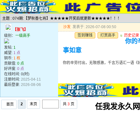
主题 : 074期:【梦秋香七肖】★★★★★开奖后就更新★★★★★！！！
沙发
发表于: 2026-07-08 00:50
【张飞】
签到赚钱
打赏高手
u
历史记录
级别：
一级高手
你的
发帖:
1
事如意
威望:
1 点
铜币:
1 枚
你的辛劳付出，无限感激，千言万语汇一语《
贡献值:
0 点
好评度:
0 点
在线时间: 0(时)
注册时间:
2025-04-11
最后登录:
2026-08-06
2
末页
共
3
页
首页
任我发永久网