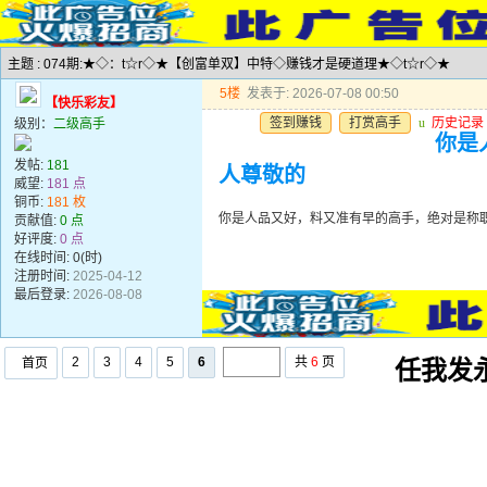
主题 : 074期:★◇：t☆r◇★【创富单双】中特◇赚钱才是硬道理★◇t☆r◇★
5楼
发表于: 2026-07-08 00:50
【快乐彩友】
签到赚钱
打赏高手
u
历史记录
级别：
二级高手
你是
发帖:
181
人尊敬的
威望:
181 点
铜币:
181 枚
你是人品又好，料又准有早的高手，绝对是称
贡献值:
0 点
好评度:
0 点
在线时间: 0(时)
注册时间:
2025-04-12
最后登录:
2026-08-08
2
3
4
5
6
共
6
页
首页
任我发永