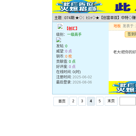
主题 : 074期:★◇：t☆r◇★【创富单双】中特◇
地板
发表于: 2
【创汇】
签到
级别：
一级高手
发帖:
0
威望:
0 点
老大!把你的好料
铜币:
0 枚
贡献值:
0 点
好评度:
0 点
在线时间: 0(时)
注册时间:
2025-06-02
最后登录:
2026-08-06
2
3
4
5
末页
首页