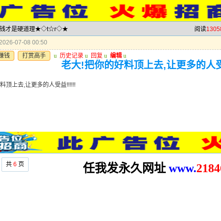
赚钱才是硬道理★◇t☆r◇★
阅读
1305
026-07-08 00:50
赚钱
打赏高手
u
历史记录
u
回复
u
编辑
u
老大!把你的好料顶上去,让更多的人受益!
顶上去,让更多的人受益!!!!!!
共
6
页
任我发永久网址
www.
2
184