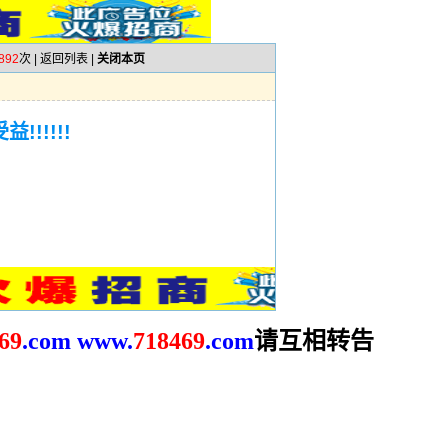
892
次 |
返回列表
|
关闭本页
!!!!!
请互相转告
69
.com
www.
718469
.com