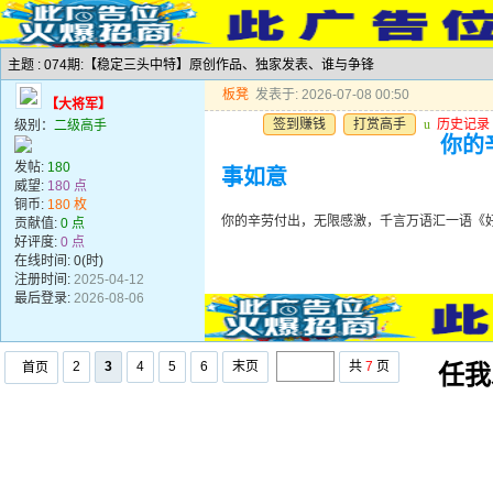
主题 : 074期:【稳定三头中特】原创作品、独家发表、谁与争锋
板凳
发表于: 2026-07-08 00:50
【大将军】
签到赚钱
打赏高手
u
历史记录
级别：
二级高手
你的
发帖:
180
事如意
威望:
180 点
铜币:
180 枚
你的辛劳付出，无限感激，千言万语汇一语《
贡献值:
0 点
好评度:
0 点
在线时间: 0(时)
注册时间:
2025-04-12
最后登录:
2026-08-06
2
3
4
5
6
末页
共
7
页
首页
任我