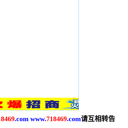
请互相转告
18469
.com
www.
718469
.com