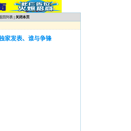
返回列表
|
关闭本页
、独家发表、谁与争锋