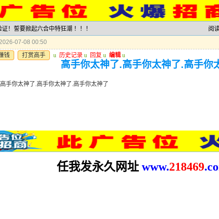
力验证！誓要掀起六合中特狂潮 ！！！
阅
026-07-08 00:50
赚钱
打赏高手
u
历史记录
u
回复
u
编辑
u
高手你太神了.高手你太神了.高手你
.高手你太神了.高手你太神了.高手你太神了
任我发永久网址
www.
2
18469
.c