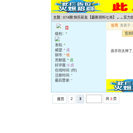
主题 : 074期:快乐彩友【最新资料七肖】←←实
板凳
发表于: 2
【】
签到
级别：
*
发帖:
*
威望:
* 点
高手你太神了
铜币:
* 枚
贡献值:
* 点
好评度:
0 点
在线时间: (时)
注册时间:
*
最后登录:
*
2
3
共
3
页
首页