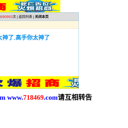
读
690993
次 |
返回列表
|
关闭本页
太神了.高手你太神了
请互相转告
om
www.
718469
.com