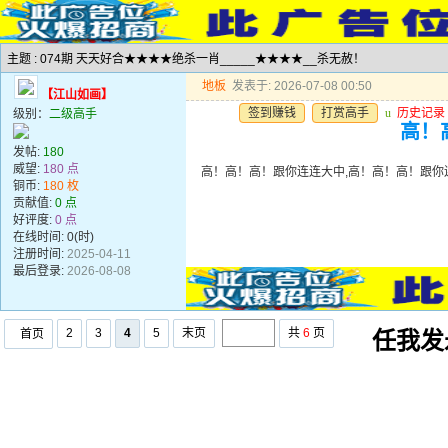
主题 : 074期 天天好合★★★★绝杀一肖_____★★★★__杀无赦！
地板
发表于: 2026-07-08 00:50
【江山如画】
签到赚钱
打赏高手
u
历史记录
级别：
二级高手
高！
发帖:
180
威望:
180 点
高！高！高！跟你连连大中,高！高！高！跟你
铜币:
180 枚
贡献值:
0 点
好评度:
0 点
在线时间: 0(时)
注册时间:
2025-04-11
最后登录:
2026-08-08
2
3
4
5
末页
共
6
页
首页
任我发