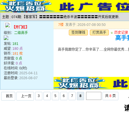
主题 : 074期:【客家军】〓〓〓〓〓〓〓绝杀半波〓〓〓〓〓〓开奖后就更新.
7楼
发表于: 2026-07-08 00:50
【开门红】
签到赚钱
打赏高手
u
历史记录
级别：
二级高手
高手我
发帖:
181
威望:
180 点
高手我跟你定了....你辛苦了.....全网你最优秀..
铜币:
181 枚
贡献值:
0 点
好评度:
0 点
在线时间: 0(时)
注册时间:
2025-04-11
最后登录:
2026-08-07
3
4
5
6
7
8
共
8
页
首页
上一页
任