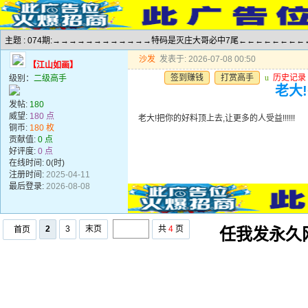
主题 : 074期:→→→→→→→→→→→→特码是灭庄大哥必中7尾←←←←←←←←
沙发
发表于: 2026-07-08 00:50
【江山如画】
签到赚钱
打赏高手
u
历史记录
级别：
二级高手
老大!
发帖:
180
威望:
180 点
老大!把你的好料顶上去,让更多的人受益!!!!!!
铜币:
180 枚
贡献值:
0 点
好评度:
0 点
在线时间: 0(时)
注册时间:
2025-04-11
最后登录:
2026-08-08
2
3
末页
共
4
页
首页
任我发永久