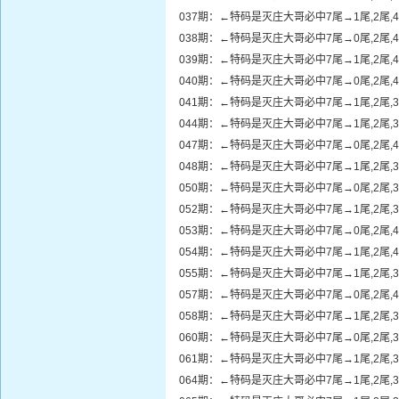
037期：←特码是灭庄大哥必中7尾→1尾,2尾,4尾 
038期：←特码是灭庄大哥必中7尾→0尾,2尾,4尾 
039期：←特码是灭庄大哥必中7尾→1尾,2尾,4尾 
040期：←特码是灭庄大哥必中7尾→0尾,2尾,4尾 
041期：←特码是灭庄大哥必中7尾→1尾,2尾,3尾 
044期：←特码是灭庄大哥必中7尾→1尾,2尾,3尾 
047期：←特码是灭庄大哥必中7尾→0尾,2尾,4尾 
048期：←特码是灭庄大哥必中7尾→1尾,2尾,3尾 
050期：←特码是灭庄大哥必中7尾→0尾,2尾,3尾 
052期：←特码是灭庄大哥必中7尾→1尾,2尾,3尾 
053期：←特码是灭庄大哥必中7尾→0尾,2尾,4尾 
054期：←特码是灭庄大哥必中7尾→1尾,2尾,4尾 
055期：←特码是灭庄大哥必中7尾→1尾,2尾,3尾 
057期：←特码是灭庄大哥必中7尾→0尾,2尾,4尾 
058期：←特码是灭庄大哥必中7尾→1尾,2尾,3尾 
060期：←特码是灭庄大哥必中7尾→0尾,2尾,3尾 
061期：←特码是灭庄大哥必中7尾→1尾,2尾,3尾 
064期：←特码是灭庄大哥必中7尾→1尾,2尾,3尾 