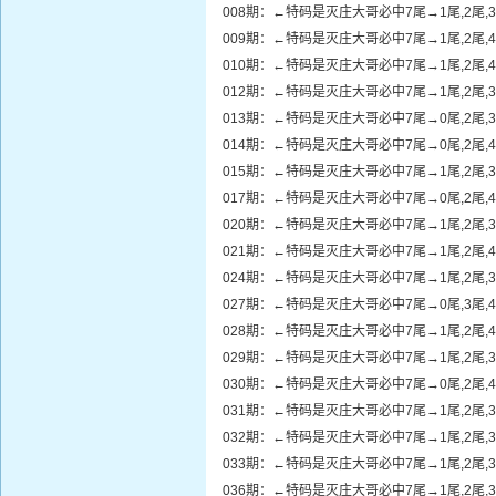
008期：←特码是灭庄大哥必中7尾→1尾,2尾,3尾 
009期：←特码是灭庄大哥必中7尾→1尾,2尾,4尾 
010期：←特码是灭庄大哥必中7尾→1尾,2尾,4尾 
012期：←特码是灭庄大哥必中7尾→1尾,2尾,3尾 
013期：←特码是灭庄大哥必中7尾→0尾,2尾,3尾 
014期：←特码是灭庄大哥必中7尾→0尾,2尾,4尾 
015期：←特码是灭庄大哥必中7尾→1尾,2尾,3尾 
017期：←特码是灭庄大哥必中7尾→0尾,2尾,4尾 
020期：←特码是灭庄大哥必中7尾→1尾,2尾,3尾 
021期：←特码是灭庄大哥必中7尾→1尾,2尾,4尾 
024期：←特码是灭庄大哥必中7尾→1尾,2尾,3尾 
027期：←特码是灭庄大哥必中7尾→0尾,3尾,4尾 
028期：←特码是灭庄大哥必中7尾→1尾,2尾,4尾 
029期：←特码是灭庄大哥必中7尾→1尾,2尾,3尾 
030期：←特码是灭庄大哥必中7尾→0尾,2尾,4尾 
031期：←特码是灭庄大哥必中7尾→1尾,2尾,3尾 
032期：←特码是灭庄大哥必中7尾→1尾,2尾,3尾 
033期：←特码是灭庄大哥必中7尾→1尾,2尾,3尾 
036期：←特码是灭庄大哥必中7尾→1尾,2尾,3尾 