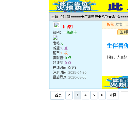
主题 : 074期:=====★广州赌神◆八卦★杀1头===
板凳
发表于: 2
【山泉】
签到
级别：
一级高手
发帖:
0
生伴着
威望:
0 点
铜币:
0 枚
料好，人更好
贡献值:
0 点
好评度:
0 点
在线时间: 0(时)
注册时间:
2025-04-30
最后登录:
2026-08-06
2
3
4
5
6
末页
首页