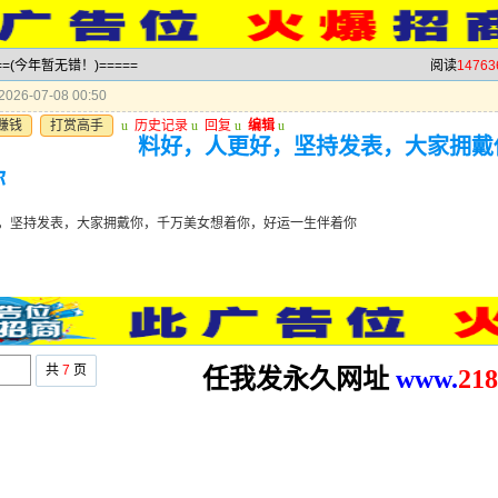
==(今年暂无错！)=====
阅读
14763
026-07-08 00:50
赚钱
打赏高手
u
历史记录
u
回复
u
编辑
u
料好，人更好，坚持发表，大家拥戴
你
，坚持发表，大家拥戴你，千万美女想着你，好运一生伴着你
共
7
页
任我发永久网址
www.
2
18