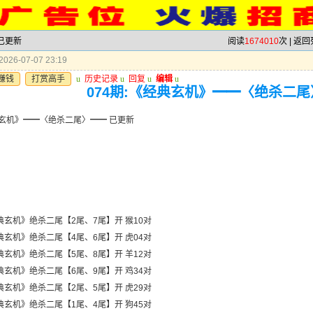
 已更新
阅读
1674010
次 |
返回
026-07-07 23:19
赚钱
打赏高手
u
历史记录
u
回复
u
编辑
u
074期:《经典玄机》━━〈绝杀二尾
典玄机》━━〈绝杀二尾〉━━ 已更新
典玄机》绝杀二尾【2尾、7尾】开 猴10对
典玄机》绝杀二尾【4尾、6尾】开 虎04对
典玄机》绝杀二尾【5尾、8尾】开 羊12对
典玄机》绝杀二尾【6尾、9尾】开 鸡34对
典玄机》绝杀二尾【2尾、5尾】开 虎29对
典玄机》绝杀二尾【1尾、4尾】开 狗45对