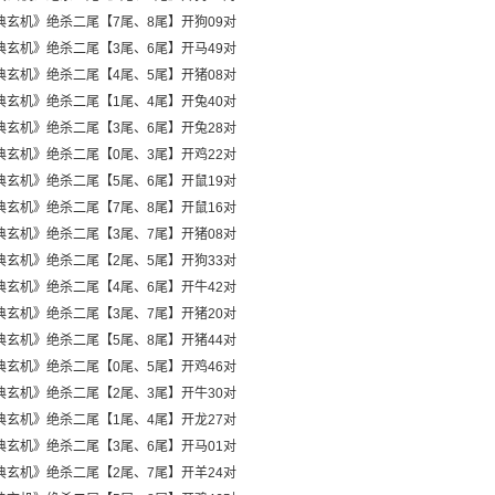
典玄机》绝杀二尾【7尾、8尾】开狗09对
典玄机》绝杀二尾【3尾、6尾】开马49对
典玄机》绝杀二尾【4尾、5尾】开猪08对
典玄机》绝杀二尾【1尾、4尾】开兔40对
典玄机》绝杀二尾【3尾、6尾】开兔28对
典玄机》绝杀二尾【0尾、3尾】开鸡22对
典玄机》绝杀二尾【5尾、6尾】开鼠19对
典玄机》绝杀二尾【7尾、8尾】开鼠16对
典玄机》绝杀二尾【3尾、7尾】开猪08对
典玄机》绝杀二尾【2尾、5尾】开狗33对
典玄机》绝杀二尾【4尾、6尾】开牛42对
典玄机》绝杀二尾【3尾、7尾】开猪20对
典玄机》绝杀二尾【5尾、8尾】开猪44对
典玄机》绝杀二尾【0尾、5尾】开鸡46对
典玄机》绝杀二尾【2尾、3尾】开牛30对
典玄机》绝杀二尾【1尾、4尾】开龙27对
典玄机》绝杀二尾【3尾、6尾】开马01对
典玄机》绝杀二尾【2尾、7尾】开羊24对