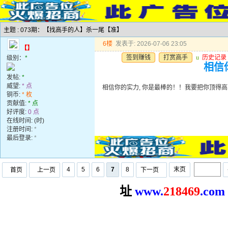
主题 : 073期：【找高手的人】杀一尾【准】
6楼
发表于: 2026-07-06 23:05
【】
签到赚钱
打赏高手
u
历史记录
级别：
*
相信
发帖:
*
威望:
* 点
相信你的实力, 你是最棒的！！我要把你顶得高
铜币:
* 枚
贡献值:
* 点
好评度:
0 点
在线时间: (时)
注册时间:
*
最后登录:
*
4
5
6
7
8
末页
首页
上一页
下一页
址
www.
2
18469
.com