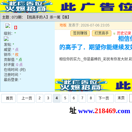
主题 : 073期：【找高手的人】杀一尾【准】
地板
发表于: 2026-07-06 23:05
【】
签到赚钱
打赏高手
u
历史记录
级别：
*
相信
发帖:
*
的高手了．期望你能继续发
威望:
* 点
铜币:
* 枚
相信你的实力,_你是最棒的_彩民有你发大财
贡献值:
* 点
好评度:
0 点
在线时间: (时)
注册时间:
*
最后登录:
*
2
3
4
5
6
7
8
末页
首页
上一页
下一页
址
www.
2
18469
.com