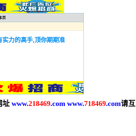
本页
有实力的高手,顶你期期准
网址
请互
www.
2
18469
.com
www.
718469
.com