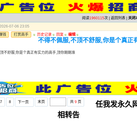
阅读
1960115
次 |
返回列表
|
关闭
026-07-06 23:05
赚钱
打赏高手
u
历史记录
u
回复
u
编辑
u
不得不佩服,不顶不舒服,你是个真正
不顶不舒服,你是个真正有实力的高手,顶你期期准
7
8
末页
共
9
页
下一页
任我发永久
相转告