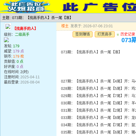
主题 : 073期：【找高手的人】杀一尾【准】
楼主
发表于: 2026-07-06 23:01
【找高手的人】
签到赚钱
打赏高手
u
历史记录
级别：
二级高手
07
发帖:
179
威望:
179 点
073期：【找高手的人】杀一尾【准】
铜币:
179 枚
贡献值:
0 点
好评度:
0 点
在线时间: 2(时)
注册时间:
2025-04-11
027期：【找高手的人】杀一尾【4尾】开：马
最后登录:
2026-08-04
028期：【找高手的人】杀一尾【5尾】开：鸡
029期：【找高手的人】杀一尾【7尾】开：马
030期：【找高手的人】杀一尾【3尾】开：羊
031期：【找高手的人】杀一尾【2尾】开：羊
033期：【找高手的人】杀一尾【8尾】开：龙
034期：【找高手的人】杀一尾【7尾】开：鼠
035期：【找高手的人】杀一尾【6尾】开：猪