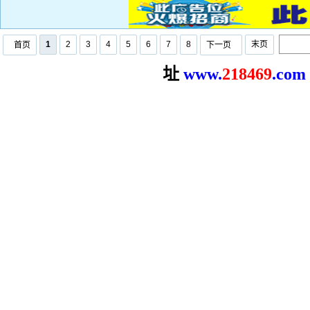
1
2
3
4
5
6
7
8
末页
首页
下一页
址
www.
2
18469
.com