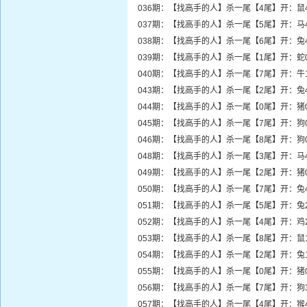
036期：【找高手的人】杀一尾【4尾】开：鼠
037期：【找高手的人】杀一尾【5尾】开：马
038期：【找高手的人】杀一尾【6尾】开：兔
039期：【找高手的人】杀一尾【1尾】开：蛇
040期：【找高手的人】杀一尾【7尾】开：牛
043期：【找高手的人】杀一尾【2尾】开：兔
044期：【找高手的人】杀一尾【0尾】开：猪
045期：【找高手的人】杀一尾【7尾】开：狗
046期：【找高手的人】杀一尾【8尾】开：狗
048期：【找高手的人】杀一尾【3尾】开：马
049期：【找高手的人】杀一尾【2尾】开：猪
050期：【找高手的人】杀一尾【7尾】开：兔
051期：【找高手的人】杀一尾【5尾】开：兔
052期：【找高手的人】杀一尾【4尾】开：鸡
053期：【找高手的人】杀一尾【8尾】开：鼠
054期：【找高手的人】杀一尾【2尾】开：兔
055期：【找高手的人】杀一尾【0尾】开：猪
056期：【找高手的人】杀一尾【7尾】开：狗
057期：【找高手的人】杀一尾【4尾】开：猴