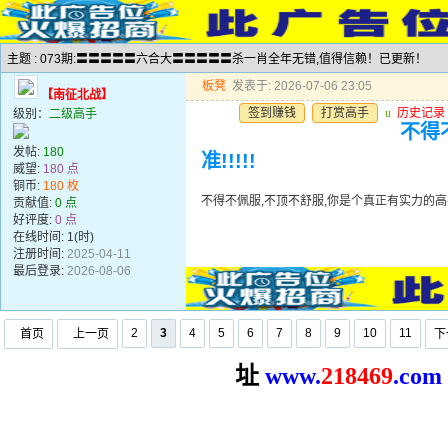
主题 : 073期:〓〓〓〓〓六合大〓〓〓〓〓杀一肖全年无错,值得信赖！已更新！
板凳
发表于: 2026-07-06 23:05
【南征北战】
签到赚钱
打赏高手
u
历史记录
级别：
二级高手
不得
发帖:
180
准!!!!!
威望:
180 点
铜币:
180 枚
不得不佩服,不顶不舒服,你是个真正有实力的高手,
贡献值:
0 点
好评度:
0 点
在线时间: 1(时)
注册时间:
2025-04-11
最后登录:
2026-08-06
2
3
4
5
6
7
8
9
10
11
首页
上一页
下
址
www.
2
18469
.com