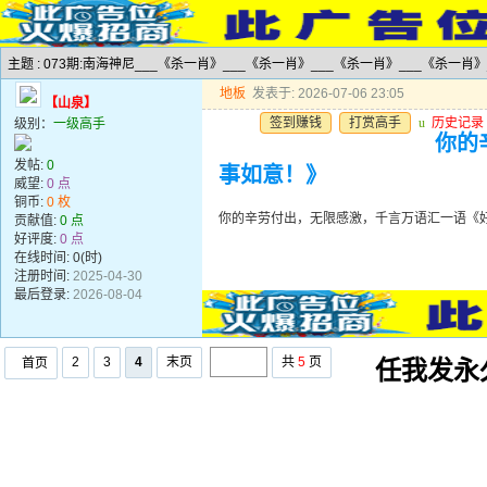
主题 : 073期:南海神尼___《杀一肖》___《杀一肖》___《杀一肖》___《杀一肖》
地板
发表于: 2026-07-06 23:05
【山泉】
签到赚钱
打赏高手
u
历史记录
级别：
一级高手
你的
发帖:
0
事如意！》
威望:
0 点
铜币:
0 枚
你的辛劳付出，无限感激，千言万语汇一语《
贡献值:
0 点
好评度:
0 点
在线时间: 0(时)
注册时间:
2025-04-30
最后登录:
2026-08-04
2
3
4
末页
共
5
页
首页
任我发永