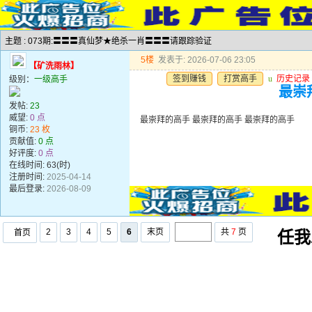
主题 : 073期:〓〓〓真仙梦★绝杀一肖〓〓〓请跟踪验证
5楼
发表于: 2026-07-06 23:05
【矿洗雨林】
签到赚钱
打赏高手
u
历史记录
级别：
一级高手
最崇
发帖:
23
威望:
0 点
最崇拜的高手 最崇拜的高手 最崇拜的高手
铜币:
23 枚
贡献值:
0 点
好评度:
0 点
在线时间: 63(时)
注册时间:
2025-04-14
最后登录:
2026-08-09
2
3
4
5
6
末页
共
7
页
首页
任我