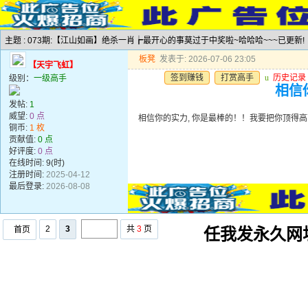
主题 : 073期:【江山如画】绝杀一肖┢最开心的事莫过于中奖啦~哈哈哈~~~已更新!
板凳
发表于: 2026-07-06 23:05
【天宇飞虹】
签到赚钱
打赏高手
u
历史记录
级别：
一级高手
相信
发帖:
1
威望:
0 点
相信你的实力, 你是最棒的！！我要把你顶得高
铜币:
1 枚
贡献值:
0 点
好评度:
0 点
在线时间: 9(时)
注册时间:
2025-04-12
最后登录:
2026-08-08
2
3
共
3
页
首页
任我发永久网