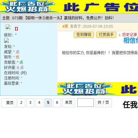
主题 : 073期:【聪明一休③绝杀一头】赢钱的好料，免费公开！劲料！
4楼
发表于: 2026-07-06 23:05
【】
签到赚钱
打赏高手
u
历史记录
级别：
*
相信你
发帖:
*
威望:
* 点
相信你的实力, 你是最棒的！！我要把你顶得高高的..
铜币:
* 枚
贡献值:
* 点
好评度:
0 点
在线时间: (时)
注册时间:
*
最后登录:
*
2
3
4
5
6
末页
共
7
页
首页
任我