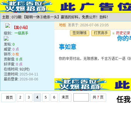
主题 : 073期:【聪明一休③绝杀一头】赢钱的好料，免费公开！劲料！
地板
发表于: 2026-07-06 23:05
【吴小马】
签到赚钱
打赏高手
u
历史记录
级别：
一级高手
你的
发帖:
0
事如意
威望:
0 点
铜币:
0 枚
你的辛劳付出，无限感激，千言万语汇一语《
贡献值:
0 点
好评度:
0 点
在线时间: 92(时)
注册时间:
2025-04-11
最后登录:
2026-08-06
2
3
4
5
6
末页
共
7
页
首页
任我