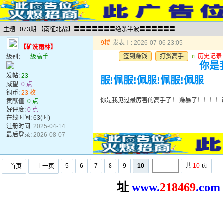
主题 : 073期:【南征北战】〓〓〓〓〓〓〓绝杀半波〓〓〓〓〓〓
9楼
发表于: 2026-07-06 23:05
【矿洗雨林】
签到赚钱
打赏高手
u
历史记录
级别：
一级高手
你是
发帖:
23
服!佩服!佩服!佩服!佩服
威望:
0 点
铜币:
23 枚
你是我见过最厉害的高手了！ 赚暴了！！！！谢谢
贡献值:
0 点
好评度:
0 点
在线时间: 63(时)
注册时间:
2025-04-14
最后登录:
2026-08-07
5
6
7
8
9
10
共
10
页
首页
上一页
址
www.
2
18469
.com