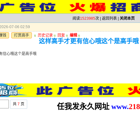
阅读
1523985
次 |
返回列表
|
关闭本页
026-07-06 02:59
赚钱
打赏高手
u
历史记录
u
回复
u
编辑
u
这样高手才更有信心哦这个是高手哦
有信心哦这个是高手哦
共
7
页
任我发永久网址
www.
2
18