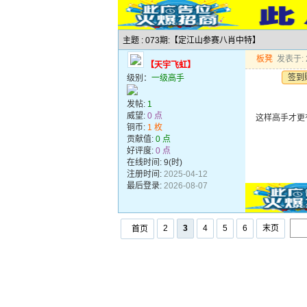
主题 : 073期:【定江山参赛八肖中特】
板凳
发表于: 2
【天宇飞虹】
签到
级别：
一级高手
发帖:
1
威望:
0 点
这样高手才更
铜币:
1 枚
贡献值:
0 点
好评度:
0 点
在线时间: 9(时)
注册时间:
2025-04-12
最后登录:
2026-08-07
2
3
4
5
6
末页
首页