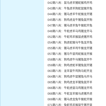
042期八肖：鼠马虎羊猪蛇猴鸡开鸡
043期八肖：牛兔虎羊狗蛇鼠猴开兔
044期八肖：猪马虎羊牛蛇猴龙开猪
045期八肖：狗鸡虎龙牛猪兔鼠开狗
047期八肖：猪马虎羊兔牛猴蛇开兔
048期八肖：牛蛇虎羊马鸡猪龙开马
052期八肖：牛蛇鸡羊猴鼠虎猪开鸡
054期八肖：狗虎蛇猴马牛兔龙开兔
055期八肖：猪马虎羊鸡牛猴龙开猪
057期八肖：猪马牛鼠鸡蛇猴龙开猴
058期八肖：狗鸡虎牛马猪兔鼠开牛
059期八肖：狗鸡虎蛇羊猪兔鼠开猪
063期八肖：龙羊鼠牛鸡狗马蛇开龙
064期八肖：狗鸡虎牛鼠猪兔马开马
065期八肖：狗鸡虎龙羊猪兔鼠开羊
066期八肖：牛蛇虎鼠马鸡猪龙开鸡
068期八肖：牛蛇龙羊猴马虎猪开虎
069期八肖：猪马虎龙兔牛猴蛇开猴
071期八肖：兔蛇鸡羊猴鼠牛猪开鼠