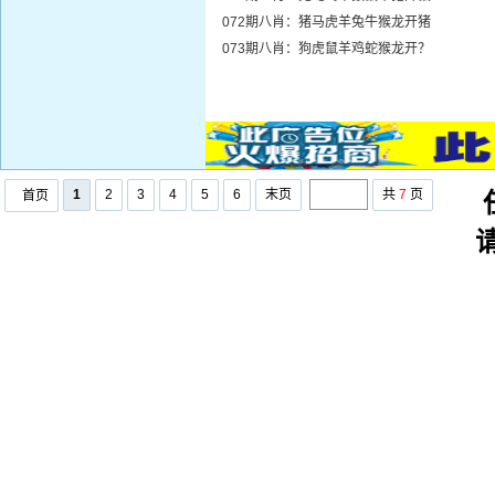
072期八肖：猪马虎羊兔牛猴龙开猪
073期八肖：狗虎鼠羊鸡蛇猴龙开？
1
2
3
4
5
6
末页
共
7
页
首页
任