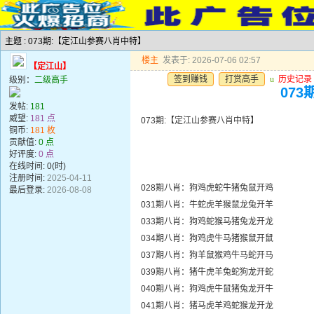
主题 : 073期:【定江山参赛八肖中特】
楼主
发表于: 2026-07-06 02:57
【定江山】
签到赚钱
打赏高手
u
历史记录
级别：
二级高手
07
发帖:
181
威望:
181 点
073期:【定江山参赛八肖中特】
铜币:
181 枚
贡献值:
0 点
好评度:
0 点
在线时间: 0(时)
注册时间:
2025-04-11
028期八肖：狗鸡虎蛇牛猪兔鼠开鸡
最后登录:
2026-08-08
031期八肖：牛蛇虎羊猴鼠龙兔开羊
033期八肖：狗鸡蛇猴马猪兔龙开龙
034期八肖：狗鸡虎牛马猪猴鼠开鼠
037期八肖：狗羊鼠猴鸡牛马蛇开马
039期八肖：猪牛虎羊兔蛇狗龙开蛇
040期八肖：狗鸡虎牛鼠猪兔龙开牛
041期八肖：猪马虎羊鸡蛇猴龙开龙