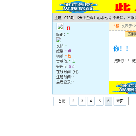
主题 : 073期:《天下至尊》心水七肖 不改料。不
5楼
发表于: 20
【】
签到
级别：
*
发帖:
*
你！！
威望:
* 点
铜币:
* 枚
祝贺你！！祝
贡献值:
* 点
好评度:
0 点
在线时间: (时)
注册时间:
*
最后登录:
*
2
3
4
5
6
末页
首页