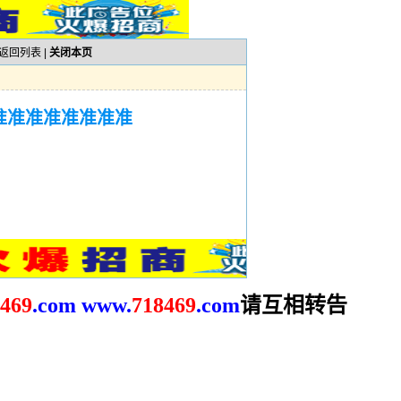
返回列表
|
关闭本页
准准准准准准准准
请互相转告
469
.com
www.
718469
.com