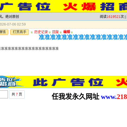
跟风。绝对原创
阅读
1619521
次 |
26-07-06 02:59
赚钱
打赏高手
u
历史记录
u
回复
u
编辑
u
准准准准准准准准准准准准准准准
准准准准准准准准准准准准准准准准准
共
7
页
任我发永久网址
www.
2
18