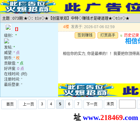
主题 : 073期:★◇：t☆r◇★【创富单双】中特◇赚钱才是硬道理★◇t☆r◇★
4楼
发表于: 2026-07-06 02:59
【】
签到赚钱
打赏高手
u
历史记录
级别：
*
相信你
发帖:
*
威望:
* 点
相信你的实力, 你是最棒的！！我要把你顶得高高的..
铜币:
* 枚
贡献值:
* 点
好评度:
0 点
在线时间: (时)
注册时间:
*
最后登录:
*
3
4
5
6
7
末页
首页
上一页
下一页
址
www.
2
18469
.com