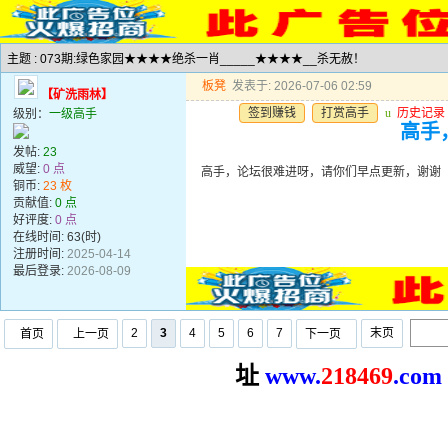
主题 : 073期:绿色家园★★★★绝杀一肖_____★★★★__杀无赦！
板凳
发表于: 2026-07-06 02:59
【矿洗雨林】
签到赚钱
打赏高手
u
历史记录
级别：
一级高手
高手
发帖:
23
威望:
0 点
高手，论坛很难进呀，请你们早点更新，谢谢
铜币:
23 枚
贡献值:
0 点
好评度:
0 点
在线时间: 63(时)
注册时间:
2025-04-14
最后登录:
2026-08-09
2
3
4
5
6
7
末页
首页
上一页
下一页
址
www.
2
18469
.com