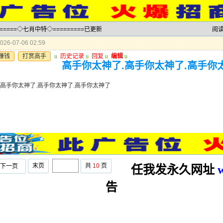
======◇七肖中特◇=========已更新
阅
26-07-06 02:59
赚钱
打赏高手
u
历史记录
u
回复
u
编辑
u
高手你太神了.高手你太神了.高手你
.高手你太神了.高手你太神了.高手你太神了
末页
共
10
页
下一页
任我发永久网址
告