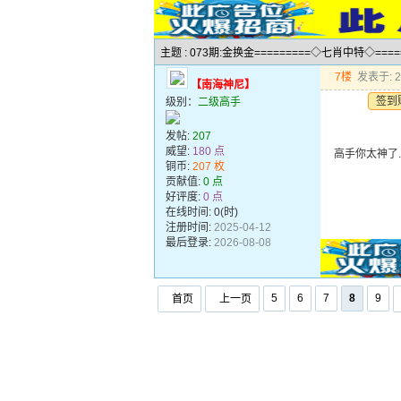
主题 : 073期:金换金=========◇七肖中特◇===
7楼
发表于: 20
【南海神尼】
签到
级别：
二级高手
发帖:
207
威望:
180 点
高手你太神了
铜币:
207 枚
贡献值:
0 点
好评度:
0 点
在线时间: 0(时)
注册时间:
2025-04-12
最后登录:
2026-08-08
5
6
7
8
9
首页
上一页