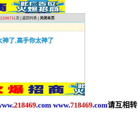
读
2196731
次 |
返回列表
|
关闭本页
太神了.高手你太神了
请互相转
www.
2
18469
.com
www.
718469
.com