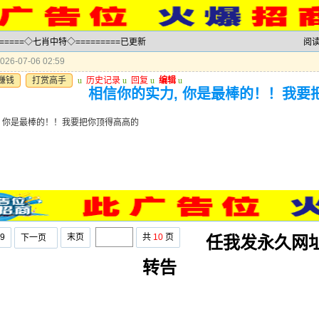
======◇七肖中特◇=========已更新
阅
26-07-06 02:59
赚钱
打赏高手
u
历史记录
u
回复
u
编辑
u
相信你的实力, 你是最棒的！！我要
, 你是最棒的！！我要把你顶得高高的
9
末页
共
10
页
下一页
任我发永久网
转告