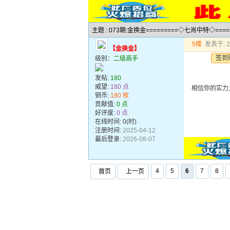
主题 : 073期:金换金=========◇七肖中特◇===
5楼
发表于: 20
【金换金】
签到
级别：
二级高手
发帖:
180
威望:
180 点
相信你的实力
铜币:
180 枚
贡献值:
0 点
好评度:
0 点
在线时间: 0(时)
注册时间:
2025-04-12
最后登录:
2026-08-07
4
5
6
7
8
首页
上一页