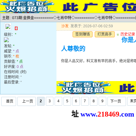
主题 : 073期:金换金=========◇七肖中特◇=========◇七肖中特◇========
沙发
发表于: 2026-07-06 02:59
【】
签到赚钱
打赏高手
u
历史记录
级别：
*
你是
发帖:
*
人尊敬的
威望:
* 点
铜币:
* 枚
你是人品又好，料又准有早的高手，绝对是称
贡献值:
* 点
好评度:
0 点
在线时间: (时)
注册时间:
*
最后登录:
*
2
3
4
5
6
7
8
9
末
首页
上一页
下一页
址
www.
2
18469
.com