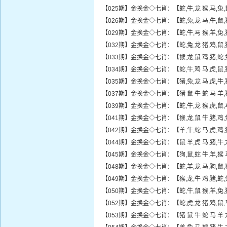
【025期】金换金◇七肖：【蛇,牛,龙 猴,马,兔,
【026期】金换金◇七肖：【蛇,兔,龙 马,牛,鼠,
【029期】金换金◇七肖：【蛇,牛,马 猴,羊,兔,
【032期】金换金◇七肖：【蛇,兔,龙 猪,鸡,鼠,
【033期】金换金◇七肖：【猴,龙,鼠 鸡,猪,蛇,
【034期】金换金◇七肖：【蛇,牛,鸡 马,虎,鼠,
【035期】金换金◇七肖：【猪,兔,龙 马,虎,牛,
【037期】金换金◇七肖：【猪 鼠 牛 蛇 马 羊,
【039期】金换金◇七肖：【蛇,牛,龙 猴,虎,鼠,
【041期】金换金◇七肖：【猴,龙,鼠 牛,猪,鸡,
【042期】金换金◇七肖：【羊,牛,蛇 马,虎,鸡,
【044期】金换金◇七肖：【鼠 羊,虎 马,猪,牛,
【045期】金换金◇七肖：【狗,鼠,蛇 牛,羊,猴 
【048期】金换金◇七肖：【蛇,羊,龙 马,狗,鼠,
【049期】金换金◇七肖：【猴,龙,牛 鸡,猪,蛇,
【050期】金换金◇七肖：【蛇,牛,鼠 猴,羊,兔,
【052期】金换金◇七肖：【蛇,虎,龙 猪,鸡,鼠,
【053期】金换金◇七肖：【猪 鼠 牛 蛇 马 羊 