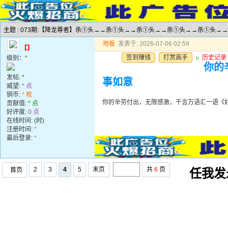
主题 : 073期:【降龙尊者】杀①头→→杀①头→→杀①头→→杀①头→→杀①头→
地板
发表于: 2026-07-06 02:59
【】
签到赚钱
打赏高手
u
历史记录
级别：
*
你的
发帖:
*
事如意
威望:
* 点
铜币:
* 枚
你的辛劳付出，无限感激，千言万语汇一语《
贡献值:
* 点
好评度:
0 点
在线时间: (时)
注册时间:
*
最后登录:
*
2
3
4
5
末页
共
6
页
首页
任我发