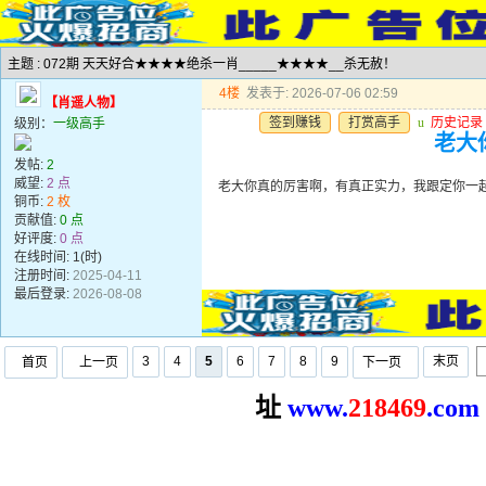
主题 : 072期 天天好合★★★★绝杀一肖_____★★★★__杀无赦！
4楼
发表于: 2026-07-06 02:59
【肖遥人物】
签到赚钱
打赏高手
u
历史记录
级别：
一级高手
老大
发帖:
2
威望:
2 点
老大你真的厉害啊，有真正实力，我跟定你一
铜币:
2 枚
贡献值:
0 点
好评度:
0 点
在线时间: 1(时)
注册时间:
2025-04-11
最后登录:
2026-08-08
3
4
5
6
7
8
9
末页
首页
上一页
下一页
址
www.
2
18469
.com