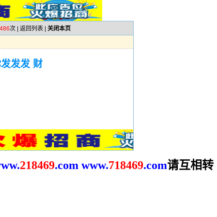
486
次 |
返回列表
|
关闭本页
发发发 财
请互相转
ww.
2
18469
.com
www.
718469
.com