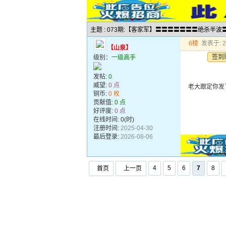
主题 : 073期:【客家军】〓〓〓〓〓〓〓绝杀半
6楼
发表于: 20
【山泉】
签到
级别：
一级高手
发帖:
0
威望:
0 点
老大跟定你发
铜币:
0 枚
贡献值:
0 点
好评度:
0 点
在线时间: 0(时)
注册时间:
2025-04-30
最后登录:
2026-08-06
4
5
6
7
8
首页
上一页