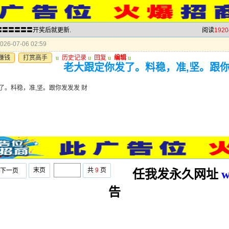
波〓〓〓〓〓〓开奖后就更新.
阅读
1920
26-07-06 02:59
赚钱
打赏高手
u
历史记录
u
回复
u
编辑
u
老大跟定你发了。料稳，准,坚。跟你
了。料稳，准,坚。跟你发发发 财
末页
共
9
页
下一页
任我发永久网址
w
告