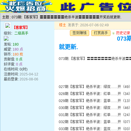
主题 : 073期:【客家军】〓〓〓〓〓〓〓绝杀半波〓〓〓〓〓〓开奖后就更新.
楼主
发表于: 2026-07-06 02:49
【客家军】
签到赚钱
打赏高手
u
历史记录
级别：
二级高手
07
发帖:
180
就更新.
威望:
180 点
铜币:
180 枚
073期:【客家军】〓〓〓〓〓〓〓绝杀半波〓
贡献值:
0 点
好评度:
0 点
在线时间: 0(时)
注册时间:
2025-04-12
最后登录:
2026-08-06
027期【客家军】绝杀半波：绿双……开（49
028期【客家军】绝杀半波：红单……开（34
029期【客家军】绝杀半波：蓝单……开（13
030期【客家军】绝杀半波：绿双……开（46
031期【客家军】绝杀半波：红单……开（24
032期【客家军】绝杀半波：蓝单……开（07
033期【客家军】绝杀半波：蓝双……开（03