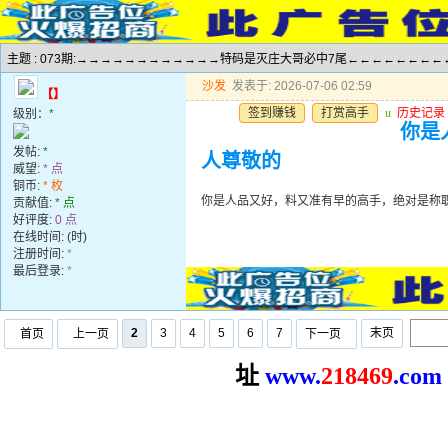
主题 : 073期:→→→→→→→→→→→→特码是灭庄大哥必中7尾←←←←←←←←
沙发
发表于: 2026-07-06 02:59
【】
签到赚钱
打赏高手
u
历史记录
级别：
*
你是
发帖:
*
人尊敬的
威望:
* 点
铜币:
* 枚
你是人品又好，料又准有早的高手，绝对是称
贡献值:
* 点
好评度:
0 点
在线时间: (时)
注册时间:
*
最后登录:
*
2
3
4
5
6
7
末页
首页
上一页
下一页
址
www.
2
18469
.com