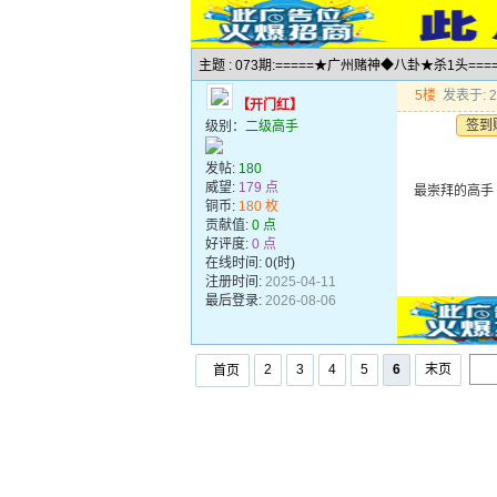
主题 : 073期:=====★广州赌神◆八卦★杀1头===
5楼
发表于: 20
【开门红】
签到
级别：
二级高手
发帖:
180
威望:
179 点
最崇拜的高手
铜币:
180 枚
贡献值:
0 点
好评度:
0 点
在线时间: 0(时)
注册时间:
2025-04-11
最后登录:
2026-08-06
2
3
4
5
6
末页
首页