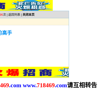
96
次 |
返回列表
|
关闭本页
的高手
请互相转告
469
.com
www.
718469
.com