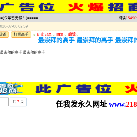
==(今年暂无错！)=====
阅读
15490
26-07-06 02:59
赚钱
打赏高手
u
历史记录
u
回复
u
编辑
u
最崇拜的高手 最崇拜的高手 最崇拜
 最崇拜的高手 最崇拜的高手
共
7
页
任我发永久网址
www.
2
18