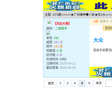
主题 : 073期:=====★广州赌神◆八卦★杀1头===
4楼
发表于: 20
【灭庄大哥】
签到
级别：
二级高手
发帖:
181
大众
威望:
181 点
铜币:
181 枚
是高手就要顶
贡献值:
0 点
好评度:
0 点
在线时间: 0(时)
注册时间:
2025-04-11
最后登录:
2026-08-09
2
3
4
5
6
末页
首页