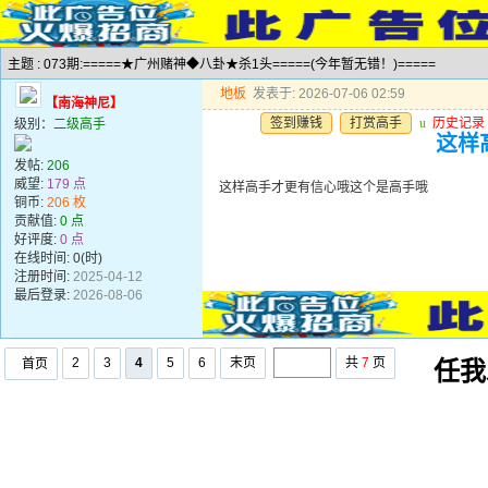
主题 : 073期:=====★广州赌神◆八卦★杀1头=====(今年暂无错！)=====
地板
发表于: 2026-07-06 02:59
【南海神尼】
签到赚钱
打赏高手
u
历史记录
级别：
二级高手
这样
发帖:
206
威望:
179 点
这样高手才更有信心哦这个是高手哦
铜币:
206 枚
贡献值:
0 点
好评度:
0 点
在线时间: 0(时)
注册时间:
2025-04-12
最后登录:
2026-08-06
2
3
4
5
6
末页
共
7
页
首页
任我