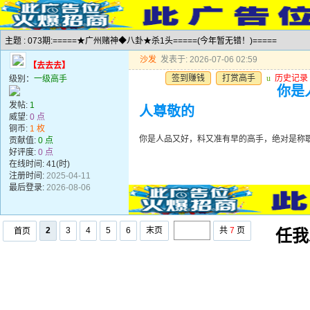
主题 : 073期:=====★广州赌神◆八卦★杀1头=====(今年暂无错！)=====
沙发
发表于: 2026-07-06 02:59
【去去去】
签到赚钱
打赏高手
u
历史记录
级别：
一级高手
你是
发帖:
1
人尊敬的
威望:
0 点
铜币:
1 枚
你是人品又好，料又准有早的高手，绝对是称
贡献值:
0 点
好评度:
0 点
在线时间: 41(时)
注册时间:
2025-04-11
最后登录:
2026-08-06
2
3
4
5
6
末页
共
7
页
首页
任我