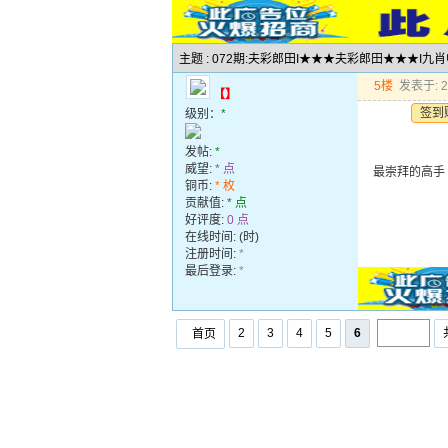
主题 : 072期:夫彩郎田I★★★夫彩郎田★★★I
5楼
发表于: 20
【】
签到
级别：
*
发帖:
*
威望:
* 点
最崇拜的高手
铜币:
* 枚
贡献值:
* 点
好评度:
0 点
在线时间: (时)
注册时间:
*
最后登录:
*
2
3
4
5
6
首页